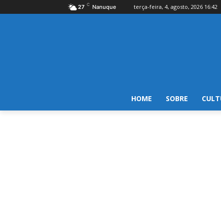
C
terça-feira, 4, agosto, 2026 16:42
27
Nanuque
HOME
SOBRE
CULT