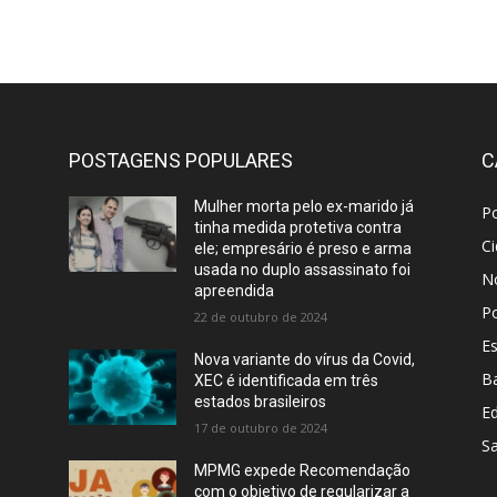
POSTAGENS POPULARES
C
Mulher morta pelo ex-marido já
Po
tinha medida protetiva contra
C
ele; empresário é preso e arma
usada no duplo assassinato foi
No
apreendida
Po
22 de outubro de 2024
E
e
Nova variante do vírus da Covid,
B
XEC é identificada em três
estados brasileiros
E
17 de outubro de 2024
S
MPMG expede Recomendação
com o objetivo de regularizar a