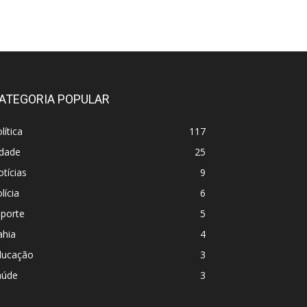
ATEGORIA POPULAR
lítica
117
idade
25
tícias
9
lícia
6
sporte
5
ahia
4
ducação
3
aúde
3