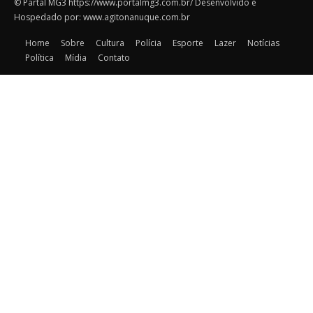
© Partal MG3 https://www.portalmg3.com.br/ Desenvolvido e
Hospedado por: www.agitonanuque.com.br
Home
Sobre
Cultura
Polícia
Esporte
Lazer
Notícias
Política
Mídia
Contato