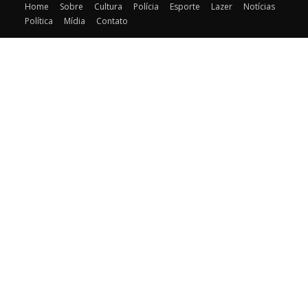
Home
Sobre
Cultura
Polícia
Esporte
Lazer
Notícias
Política
Mídia
Contato