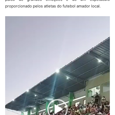
proporcionado pelos atletas do futebol amador local.
T
o
c
a
d
o
r
d
e
v
í
d
e
o